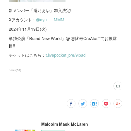
新メンバー「兎乃あゆ」加入決定!!
Xアカウント：
@ayu___MMM
2024年11月19日(火)
単独公演「Brand New World」@ 恵比寿CreAtoにてお披露
目!!
チケットはこちら：
t.livepocket.jp/e/9ibad
news
(
58
)
Malcolm Mask McLaren