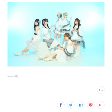
news
(
58
)