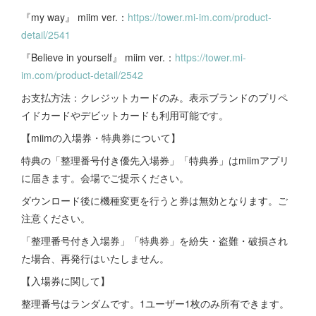
『my way』 miim ver.：
https://tower.mi-im.com/product-
detail/2541
『Believe in yourself』 miim ver.：
https://tower.mi-
im.com/product-detail/2542
お支払方法：クレジットカードのみ。表示ブランドのプリペ
イドカードやデビットカードも利用可能です。
【miimの入場券・特典券について】
特典の「整理番号付き優先入場券」「特典券」はmiimアプリ
に届きます。会場でご提示ください。
ダウンロード後に機種変更を行うと券は無効となります。ご
注意ください。
「整理番号付き入場券」「特典券」を紛失・盗難・破損され
た場合、再発行はいたしません。
【入場券に関して】
整理番号はランダムです。1ユーザー1枚のみ所有できます。