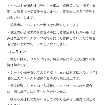
・イベント会場内外で発生した事故・盗難等には主催者・会
場・出演者は一切責任を負いません。貴重品は各自で管理を
お願いいたします。
・泥酔者のイベントへの参加はお断りしています。
・施設内や会場での荷物置き等による場所取り行為や座り込
みは禁止です。スタッフの指示により移動していただく場合
もございますので、予めご了承ください。
<ミニライブ>
・激しい踊り、ジャンプ行為、脚立や台に乗った状態での観
覧は禁止です。
・シートや物を置いての場所取り、またはお客様おひとりで2
名以上のスペースを確保する等の行為は禁止です。
・優先観覧エリアへのご入場後にエリア外に出られた場合
は、同じ場所にはお戻りいただけません。
・後からお連れの方がいらしての割り込み等は絶対にお止め
ください。